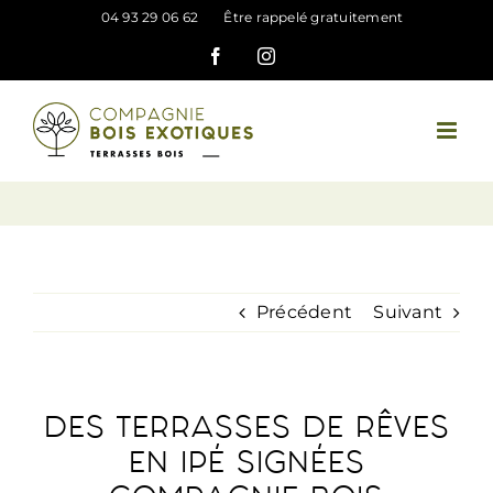
Passer
04 93 29 06 62
Être rappelé gratuitement
au
Facebook
Instagram
contenu
Précédent
Suivant
DES TERRASSES DE RÊVES
EN IPÉ SIGNÉES