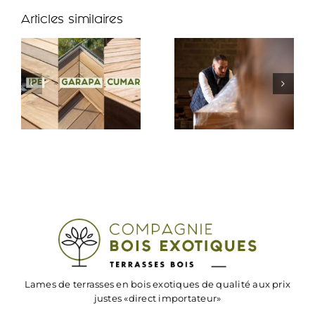
de
Articles similaires
rêve
signées
CBE
:
témoignages
de
nos
clients
Lames de terrasses en bois exotiques de qualité aux prix
justes «direct importateur»