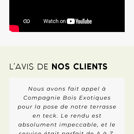
L’AVIS DE
NOS CLIENTS
Je suis client depuis plusieurs
Je recommande les services
Nous avons fait appel à
années chez Compagnie Bois
Compagnie Bois Exotiques
de Compagnie Bois
pour la pose de notre terrasse
Exotiques, car nous avons été
Exotiques et j’ai toujours
accompagnés du début à la
trouvé satisfaction sur la
en teck. Le rendu est
absolument impeccable, et le
fin, on a pu personnaliser
qualité du bois, de
notre projet et avoir un projet
service était parfait de A à Z,
l’accompagnement et de la