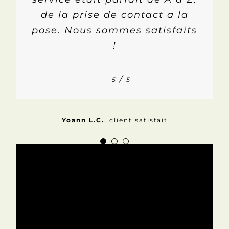
prestation. Je recommande
de la prise de contact a la
dessiné pour vraiment se
pose. Nous sommes satisfaits
rendre compte du rendu de
donc fortement ce
notre terrasse.
fournisseur.
!
/
/
/
5
5
5
5
5
5
Jacques C.
Yoann L.C.
Ludovic T.
,
client satisfait
client satisfait
client satisfait