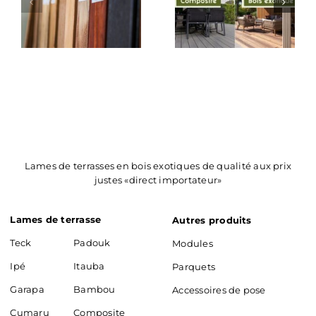
d’un
bois
d’exception
pour
un
extérieur
durable
Lames de terrasses en bois exotiques de qualité aux prix
justes «direct importateur»
Lames de terrasse
Autres produits
Teck
Padouk
Modules
Ipé
Itauba
Parquets
Garapa
Bambou
Accessoires de pose
Cumaru
Composite