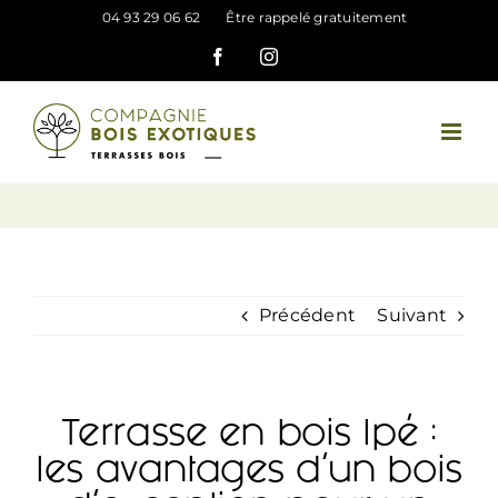
Passer
04 93 29 06 62
Être rappelé gratuitement
au
Facebook
Instagram
contenu
Précédent
Suivant
Terrasse en bois Ipé :
les avantages d’un bois