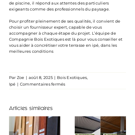
de piscine, il répond aux attentes des particuliers
exigeants comme des professionnels du paysage.
Pour profiter pleinement de ses qualités, il convient de
choisir un fournisseur expert, capable de vous
accompagner à chaque étape du projet. L’équipe de
Compagnie Bois Exotiques est là pour vous conseiller et
vous aider à concrétiser votre terrasse en ipé, dans les
meilleures conditions
Par
Zoe
|
août 8, 2025
|
Bois Exotiques
,
sur
Ipé
|
Commentaires fermés
Terrasse
en
bois
Articles similaires
ipé
:
les
avantages