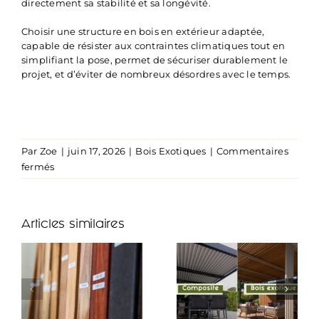
directement sa stabilité et sa longévité.
Choisir une structure en bois en extérieur adaptée,
capable de résister aux contraintes climatiques tout en
simplifiant la pose, permet de sécuriser durablement le
projet, et d’éviter de nombreux désordres avec le temps.
Par
Zoe
|
juin 17, 2026
|
Bois Exotiques
|
Commentaires
sur
fermés
Structure
bois
extérieur
Articles similaires
:
bois
exotique
ou
acier
galvanisé,