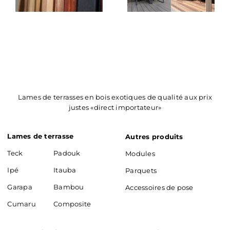
quelle
solution
choisir
?
Lames de terrasses en bois exotiques de qualité aux prix
justes «direct importateur»
Lames de terrasse
Autres produits
Teck
Padouk
Modules
Ipé
Itauba
Parquets
Garapa
Bambou
Accessoires de pose
Cumaru
Composite