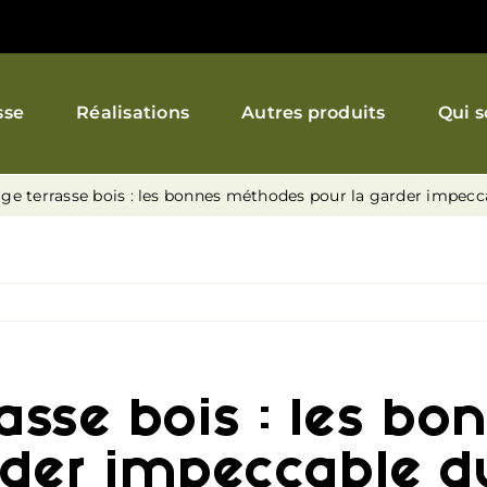
sse
Réalisations
Autres produits
Qui 
ge terrasse bois : les bonnes méthodes pour la garder impec
rasse bois : les b
rder impeccable 