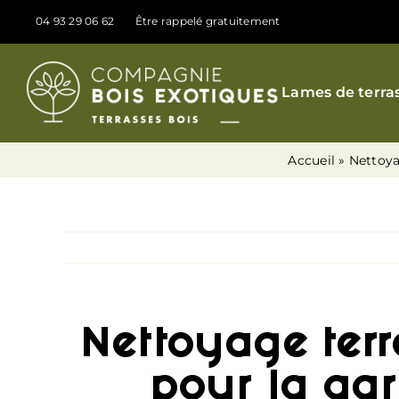
Passer
04 93 29 06 62
Être rappelé gratuitement
au
contenu
Lames de terra
Accueil
»
Nettoya
Nettoyage ter
pour la ga