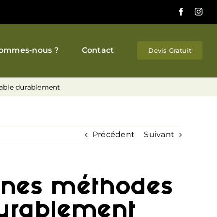
Facebook
Inst
sommes-nous ?
Contact
Devis Gratuit
cable durablement
Précédent
Suivant
onnes méthodes
durablement