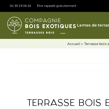
Passer
04 93 29 06 62
Être rappelé gratuitement
au
contenu
Lames de terra
Accueil
»
Terrasse bois 
TERRASSE BOIS 