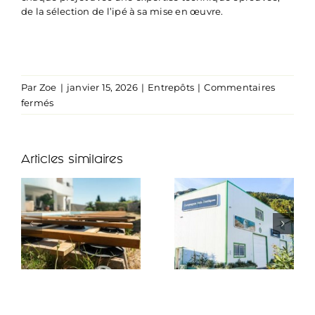
de la sélection de l’ipé à sa mise en œuvre.
Par
Zoe
|
janvier 15, 2026
|
Entrepôts
|
Commentaires
sur
fermés
Histoire
de
l’ipé
Articles similaires
:
la
référence
des
terrasses
haut
de
gamme