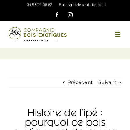
Passer
04 93 29 06 62
Être rappelé gratuitement
au
Facebook
Instagram
contenu
Précédent
Suivant
Histoire de l’ipé :
pourquoi ce bois